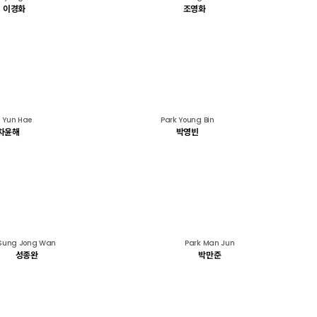
이경화
조영화
 Yun Hae
Park Young Bin
차윤해
박영빈
Sung Jong Wan
Park Man Jun
성종완
박만준