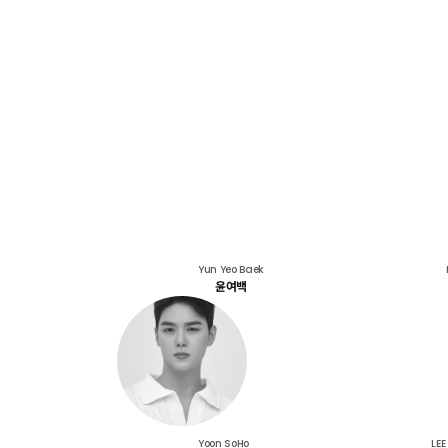
Yun Yeo Baek
윤여백
Yoon SoHo
LE