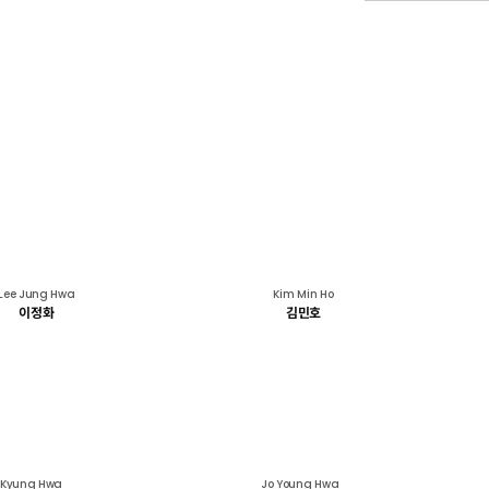
Lee Jung Hwa
Kim Min Ho
이정화
김민호
E Kyung Hwa
Jo Young Hwa