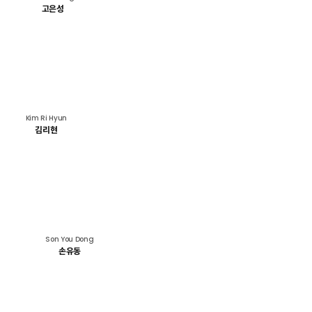
고은성
Kim Ri Hyun
김리현
Son You Dong
손유동