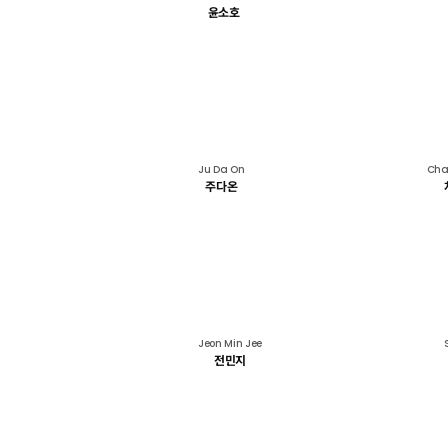
윤소호
Ju Da On
Cha
주다온
Jeon Min Jee
전민지