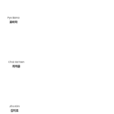
Pyo BaHa
표바하
Choi HaYoon
최하윤
Jiho Kim
김지호