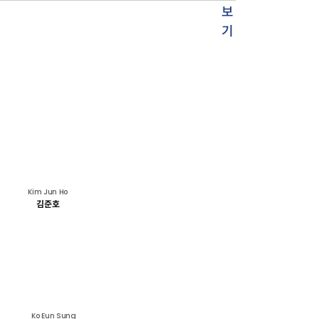
Kim Jun Ho
김준호
Ko Eun Sung