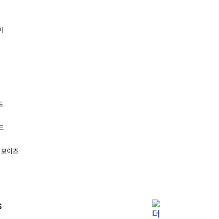
이
드
드
리 보이즈
S