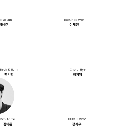
a Ye Jun
Lee Chae Won
차예준
이채원
Beak Ki Bum
Choi Ji Hye
백기범
최지혜
Kim Aaron
JUNG JI WOO
김아론
정지우