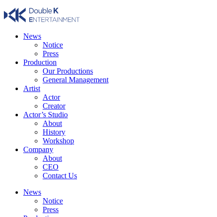
Skip
to
content
News
Notice
Press
Production
Our Productions
General Management
Artist
Actor
Creator
Actor’s Studio
About
History
Workshop
Company
About
CEO
Contact Us
News
Notice
Press