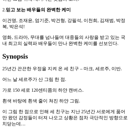
2.
믿고 보는 배우들의 완벽한 케미
이건명, 조재윤, 엄기준, 박건형, 강필석, 이천희, 김재범, 박정
복, 박은석!
영화, 드라마, 무대를 넘나들며 대중들의 사랑을 받고 있는 국
내 최고의 실력파 배우들이 만나 완벽한 케미를 선보인다.
Synopsis
25년간 끈끈한 우정을 지켜 온 세 친구 – 마크, 세르주, 이반.
어느 날 세르주가 산 그림 한 점.
가로 150 세로 120센티쯤의 하얀 캔버스.
흰색 바탕에 흰색 줄이 쳐진 하얀 그림.
이 그림 한 점으로 인해 세 친구는 지난 25년간 서로에게 품어
만 왔던 감정들이 터져 나오고 상황은 점차 극단적인 방향으로
치닫는데…