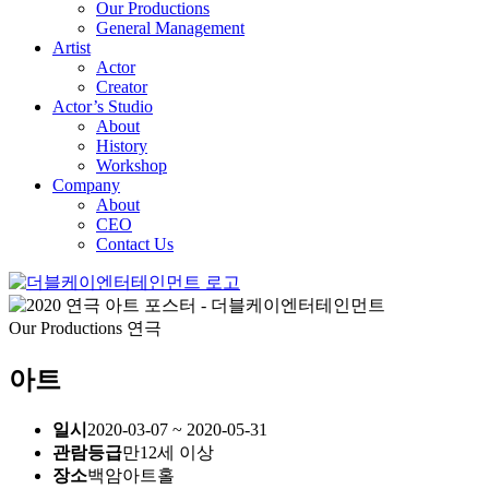
Our Productions
General Management
Artist
Actor
Creator
Actor’s Studio
About
History
Workshop
Company
About
CEO
Contact Us
Our Productions
연극
아트
일시
2020-03-07 ~ 2020-05-31
관람등급
만12세 이상
장소
백암아트홀