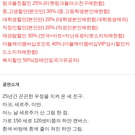
링크플친할인 25% (티켓링크플러스친구에한함)
중,고생할인(본인만) 30% (중.고등학생본인에한함)
대학생할인(본인만) 20% (대학생본인에한함,대학원생제외)
직장인할인(본인만) 20% (직장인본인에한함)
재관람할인 30% (연극<아트>지난유료티켓소지자에한함)
더블케이멤버십포인트 40% (더블케이멤버십VIP상시할인카
드소지자에한함)
복지할인 50%(장애인및국가유공자)
공연소개
25년간 끈끈한 우정을 지켜 온 세 친구.
마크, 세르주, 이반.
어느 날 세르주가 산 그림 한 점.
가로 150 세로 120센티쯤의 하얀 캔버스.
흰색 바탕에 흰색 줄이 쳐진 하얀 그림.