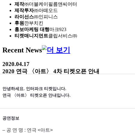
제작
㈜더블케이필름앤씨어터
제작투자
㈜아떼오드
라이선스
㈜인피니스
후원
깐부치킨
홍보마케팅 대행
마크923
티켓매니지먼트
클립서비스㈜
Recent News
2020.04.17
2020 연극 〈아트〉 4차 티켓오픈 안내
안녕하세요. 인터파크 티켓입니다.
연극 〈아트〉
티켓오픈 안내입니다.
공연정보
– 공 연 명 : 연극 <아트>