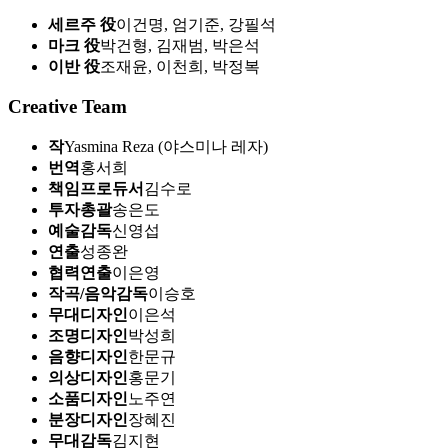
세르주 役
이건명, 엄기준, 강필석
마크 役
박건형, 김재범, 박은석
이반 役
조재윤, 이천희, 박정복
Creative Team
작
Yasmina Reza (야스미나 레자)
번역
홍서희
책임프로듀서
김수로
투자총괄
송은도
예술감독
신영섭
연출
성종완
협력연출
이은영
작곡/음악감독
이승호
무대디자인
이은석
조명디자인
박성희
음향디자인
한문규
의상디자인
홍문기
소품디자인
노주연
분장디자인
장혜진
무대감독
김지현