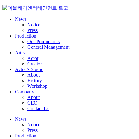
Skip
to
content
News
Notice
Press
Production
Our Productions
General Management
Artist
Actor
Creator
Actor’s Studio
About
History
Workshop
Company
About
CEO
Contact Us
News
Notice
Press
Production