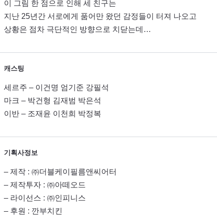
이 그림 한 점으로 인해 세 친구는
지난 25년간 서로에게 품어만 왔던 감정들이 터져 나오고
상황은 점차 극단적인 방향으로 치닫는데…
캐스팅
세르주 – 이건명 엄기준 강필석
마크 – 박건형 김재범 박은석
이반 – 조재윤 이천희 박정복
기획사정보
– 제작 : ㈜더블케이필름앤씨어터
– 제작투자 : ㈜아떼오드
– 라이선스 : ㈜인피니스
– 후원 : 깐부치킨