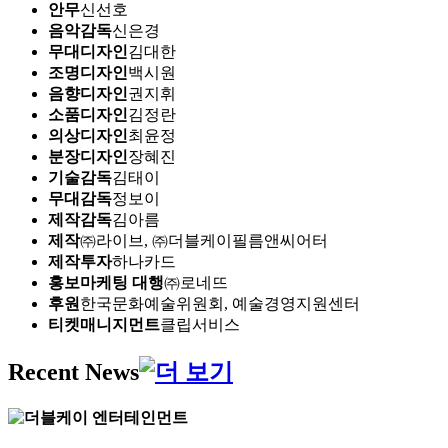
안무
신선호
음악감독
신은경
무대디자인
김대한
조명디자인
백시원
음향디자인
권지휘
소품디자인
김정란
의상디자인
최윤정
분장디자인
장혜진
기술감독
김태이
무대감독
정보이
제작감독
김아름
제작
㈜라이브, ㈜더블케이필름앤씨어터
제작투자
하나카드
홍보마케팅 대행
㈜로네뜨
후원
한국문화예술위원회, 예술경영지원센터
티켓매니지먼트
클립서비스
Recent News