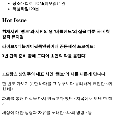
장소
대학로 TOM(티오엠) 1관
러닝타임
120분
Hot Issue
천재시인 ‘랭보’와 시인의 왕 ‘베를렌느’의 삶을 다룬 국내 첫
창작 뮤지컬
라이브X더블케이필름앤씨어터 공동제작 프로젝트!
3년 간의 준비 끝에 드디어 초연의 막을 올린다!
1.프랑스 상징주의 대표 시인 ‘랭보’의 시를 새롭게 만나다!
한 번도 가보지 못한 바다를 그 누구보다 유려하게 표현한 <취
한 배>
파괴를 통해 현실을 다시 만들고자 했던 <지옥에서 보낸 한 철
>
세상에 대한 방랑과 자유를 노래한 <나의 방랑> 등