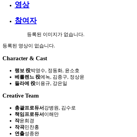
영상
참여자
등록된 이미지가 없습니다.
등록된 영상이 없습니다.
Character & Cast
랭보 役
박영수, 정동화, 윤소호
베를렌느 役
에녹, 김종구, 정상윤
들라에 役
이용규, 강은일
Creative Team
총괄프로듀서
강병원, 김수로
책임프로듀서
이해만
작
윤희경
작곡
민찬홍
연출
성종완