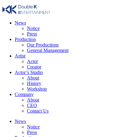
Skip
to
content
News
Notice
Press
Production
Our Productions
General Management
Artist
Actor
Creator
Actor’s Studio
About
History
Workshop
Company
About
CEO
Contact Us
News
Notice
Press