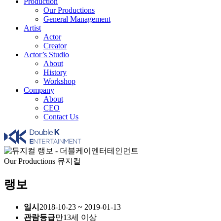
Production
Our Productions
General Management
Artist
Actor
Creator
Actor’s Studio
About
History
Workshop
Company
About
CEO
Contact Us
Our Productions
뮤지컬
랭보
일시
2018-10-23 ~ 2019-01-13
관람등급
만13세 이상