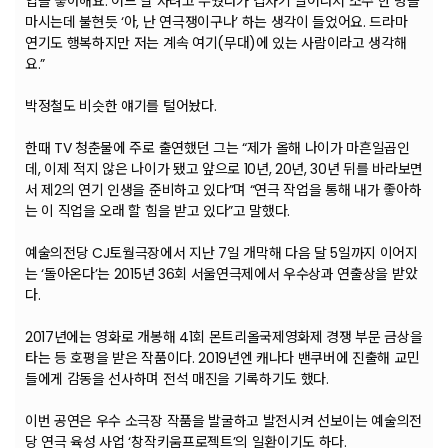
업을 좋아해요. 어느 날 자려고 누웠다가 갑자기 일어나서 소주 한 병을
마시는데 불현듯 ‘아, 난 연극쟁이구나’ 하는 생각이 들었어요. 드라마
연기도 행복하지만 저는 계속 여기(무대)에 있는 사람이라고 생각해
요.”
박정철도 비슷한 얘기를 털어놨다.
한때 TV 청춘물에 주로 출연했던 그는 “제가 올해 나이가 마흔일곱인
데, 이제 적지 않은 나이가 됐고 앞으로 10년, 20년, 30년 뒤를 바라보면
서 제2의 연기 인생을 준비하고 있다”며 “연극 작업을 통해 내가 좋아하
는 이 직업을 오래 할 힘을 받고 있다”고 말했다.
예술의전당 CJ토월극장에서 지난 7일 개막해 다음 달 5일까지 이어지
는 ‘돌아온다’는 2015년 36회 서울연극제에서 우수상과 연출상을 받았
다.
2017년에는 영화로 개봉해 41회 몬트리올국제영화제 경쟁 부문 금상을
타는 등 호평을 받은 작품이다. 2019년엔 캐나다 밴쿠버에 진출해 교민
들에게 감동을 선사하며 전석 매진을 기록하기도 했다.
이번 공연은 우수 소극장 작품을 발굴하고 발전시켜 선보이는 예술의전
당 연극 육성 사업 ‘창작키움프로젝트’의 일환이기도 하다.