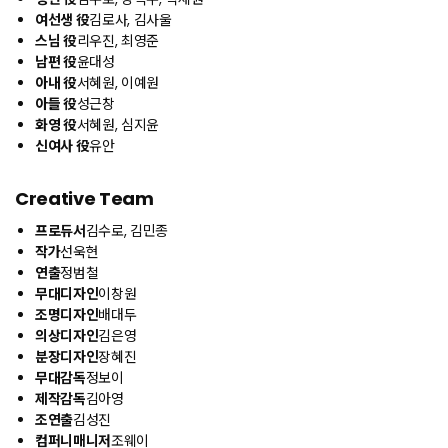
여선생 役
김로사, 김사울
스님 役
리우진, 최영준
남편 役
윤대성
아내 役
서혜원, 이예원
아들 役
성근창
화영 役
서혜원, 심지윤
신여사 役
유안
Creative Team
프로듀서
김수로, 김민종
작가
선욱현
연출
정범철
무대디자인
이창원
조명디자인
배대두
의상디자인
김은영
분장디자인
장혜진
무대감독
정보이
제작감독
김아영
조연출
김성진
컴퍼니매니저
조웨이