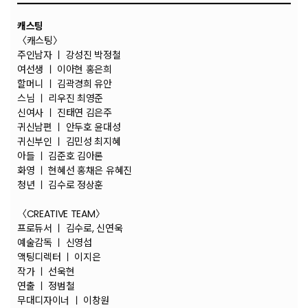
캐스팅
〈캐스팅〉
주인남자 ㅣ 강성진 박정철
여선생 ㅣ 이아현 홍은희
할머니 ㅣ 김곽경희 유안
스님 ㅣ 리우진 최영준
신여사 ㅣ 진태연 김은주
귀신남편 ㅣ 안두호 윤대성
귀신부인 ㅣ 김민성 최지혜
아들 ㅣ 김준호 김아론
화영 ㅣ 현혜선 홍채은 유혜진
청년 ㅣ 김수로 정상훈
〈CREATIVE TEAM〉
프로듀서 ㅣ 김수로, 신연욱
예술감독 ㅣ 신영섭
액팅디렉터 ㅣ 이지은
작가 ㅣ 선욱현
연출 ㅣ 정범철
무대디자이너 ㅣ 이창원