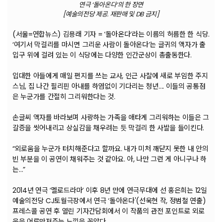
연극 ‘돌아온다’의 한 장면
[예술의전당 제공. 재판매 및 DB 금지]
(서울=연합뉴스) 김용래 기자 = ‘돌아온다’라는 이름의 허름한 한 식당.
‘여기서 막걸리를 마시면 그리운 사람이 돌아온다’는 글귀의 액자가 출
입구 위에 걸려 있는 이 식당에는 다양한 인간군상이 총출동한다.
입대한 아들에게 매일 편지를 쓰는 교사, 인근 사찰에 새로 부임한 주지
스님, 집 나간 필리핀 아내를 하염없이 기다리는 청년…. 이들의 공통점
은 누군가를 간절히 그리워한다는 것.
손글씨 액자를 바라보며 사랑하는 가족을 애타게 그리워하는 이들은 그
갈증을 씻어내리고 상실감을 채우려는 듯 막걸리 한 사발을 들이킨다.
“외로움을 누군가 터치해준다고 할까요. 내가 미처 깨닫지 못한 내 안의
빈 부분을 이 공연이 채워주는 것 같아요. 아, 나만 그런 게 아니구나 하
는…”
2014년 연극 ‘멜로드라마’ 이후 8년 만에 연극무대에 선 홍은희는 12일
예술의전당 CJ토월극장에서 연극 ‘돌아온다'(선욱현 작, 정범철 연출)
프레스콜 공연 후 열린 기자간담회에서 이 작품의 관전 포인트로 외로
움을 어루만져주는 느낌을 꼽았다.