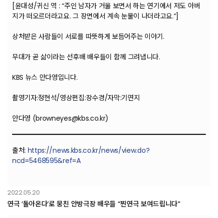
[윤대성/귀신 역 : “주인 남자가 거울 보면서 하는 연기에서 저도 아버
지가 떠오르더라고요. 그 장면에서 계속 눈물이 나더라고요.”]
상처받은 사람들이 서로를 따뜻하게 보듬어주는 이야기.
무대가 곧 삶이라는 선후배 배우들이 함께 그려냅니다.
KBS 뉴스 안다영입니다.
촬영기자:정현석/영상편집:장수경/자막:기연지
안다영 (browneyes@kbs.co.kr)
출처:
https://news.kbs.co.kr/news/view.do?
ncd=5468595&ref=A
2022.05.20
연극 ‘돌아온다’로 뭉친 안방극장 배우들 “찐연극 보여드립니다”