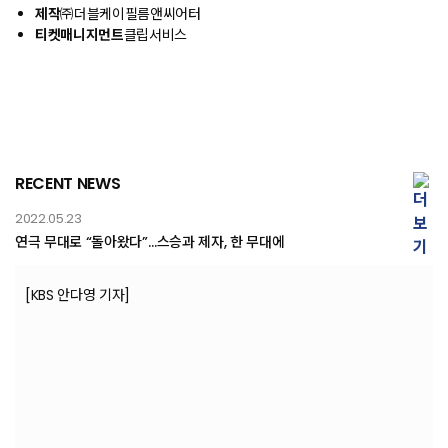
제작
㈜더블케이필름앤씨어터
티켓매니지먼트
클립서비스
RECENT NEWS
2022.05.23
연극 무대로 “돌아왔다”…스승과 제자, 한 무대에
[KBS 안다영 기자]