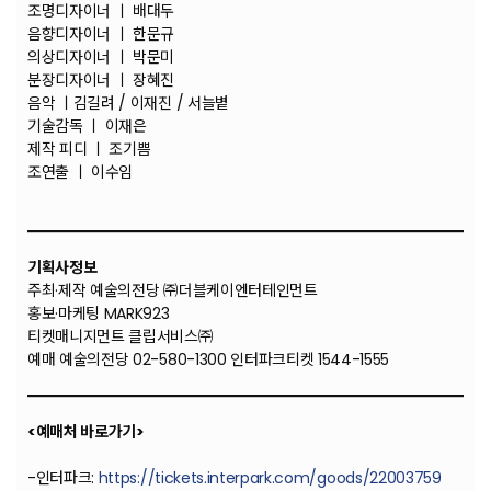
조명디자이너 ㅣ 배대두
음향디자이너 ㅣ 한문규
의상디자이너 ㅣ 박문미
분장디자이너 ㅣ 장혜진
음악 ㅣ김길려 / 이재진 / 서늘볕
기술감독 ㅣ 이재은
제작 피디 ㅣ 조기쁨
조연출 ㅣ 이수임
기획사정보
주최·제작 예술의전당 ㈜더블케이엔터테인먼트
홍보·마케팅 MARK923
티켓매니지먼트 클립서비스㈜
예매 예술의전당 02-580-1300 인터파크티켓 1544-1555
<예매처 바로가기>
-인터파크:
https://tickets.interpark.com/goods/22003759