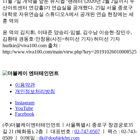
11월 7일 개막을 앞둔 뮤지컬 ‘팬레터’(2020년 2월 2일까지 두
산아트센터 연강홀)가 연습실을 공개했다. 25일 서울 종로구
대학로 자유연습실 스튜디오A에서 공개된 연습 현장에는 세
훈 역의
윤 역의 김지휘, 이태준 양승리·임별, 김수남 이승현·장민수,
김환태 권동호·안창용(사진=허미선 기자) 허미선 기자
hurlkie@viva100.com 출처 :
http://www.viva100.com/main/view.php?key=20191026010008525
이용약관
개인정보처리방침
Instagram
YouTube
Facebook
(주)더블케이엔터테인먼트ㅣ서울특별시 종로구 창경궁로35
길 21 (혜화동), 2층 ㅣ 대표번호 :
02-747-0507
ㅣ 팩스 : 02-743-
0509 ㅣ 이메일 :
dk@doublekfnt.com