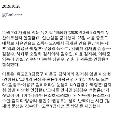
2019.10.28
11월 7일 개막을 앞둔 뮤지컬 ‘팬레터’(2020년 2월 2일까지 두
산아트센터 연강홀)가 연습실을 공개했다. 25일 서울 종로구
대학로 자유연습실 스튜디오A에서 공개된 연습 현장에는 세
훈 역의 이용규·백형훈·문성일·윤소호, 김해진 김재범·김종구·
김경수, 히카루 소정화·김히어라·김수연, 이윤 김지휘, 이태준
양승리·임별, 김수남 이승현·장민수, 김환태 권동호·안창용이
참석했다.
이들은 ‘유고집’(김종구·이용규·김히어라·김지휘·임별·이승현
·안창용), ‘그녀의 탄생과 죽음’(이용규·김지휘), ‘아무도 모른
다’(김종구·이용규·김히어라), ‘눈물이 나’(김경수·백형훈·김지
휘·임별·이승현·안창현), ‘그녀를 만나면’(김경수·백형훈), ‘거
짓말이 아니야’(김경수·윤소호·소정화), ‘신인탄생’(윤소호·김
수연·김지휘·양승리·장민수·권동호), ‘별이 반짝이는 시간’(김
재범·문성일·김수연), ‘고백’(김재범·문성일)을 시연했다.