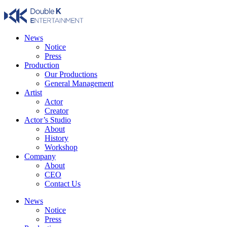
Skip
to
content
News
Notice
Press
Production
Our Productions
General Management
Artist
Actor
Creator
Actor’s Studio
About
History
Workshop
Company
About
CEO
Contact Us
News
Notice
Press