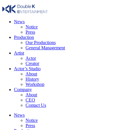
Skip
to
content
News
Notice
Press
Production
Our Productions
General Management
Artist
Actor
Creator
Actor’s Studio
About
History
Workshop
Company
About
CEO
Contact Us
News
Notice
Press