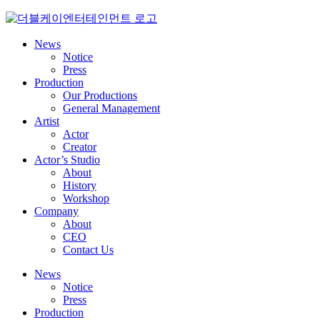
Skip
to
content
News
Notice
Press
Production
Our Productions
General Management
Artist
Actor
Creator
Actor’s Studio
About
History
Workshop
Company
About
CEO
Contact Us
News
Notice
Press
Production