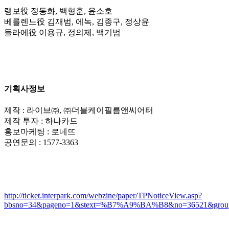
랭보役 정동화, 백형훈, 윤소호
베를렌느役 김재범, 에녹, 김종구, 정상윤
들라에役 이용규, 정의제, 백기범
기획사정보
제작 : 라이브㈜, ㈜더블케이필름앤씨어터
제작 투자 : 하나카드
홍보마케팅 : 로네뜨
공연문의 : 1577-3363
http://ticket.interpark.com/webzine/paper/TPNoticeView.asp?
bbsno=34&pageno=1&stext=%B7%A9%BA%B8&no=36521&group