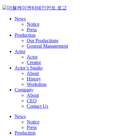
Skip
to
content
News
Notice
Press
Production
Our Productions
General Management
Artist
Actor
Creator
Actor’s Studio
About
History
Workshop
Company
About
CEO
Contact Us
News
Notice
Press
Production